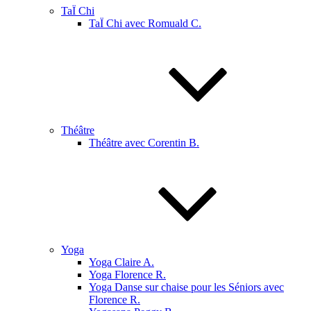
TaÏ Chi
TaÏ Chi avec Romuald C.
Théâtre
Théâtre avec Corentin B.
Yoga
Yoga Claire A.
Yoga Florence R.
Yoga Danse sur chaise pour les Séniors avec
Florence R.