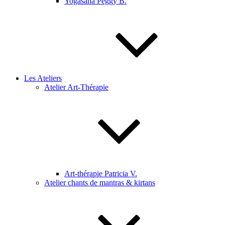
Yogasana Peggy B.
Les Ateliers
Atelier Art-Thérapie
Art-thérapie Patricia V.
Atelier chants de mantras & kirtans