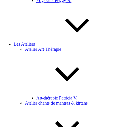
Yogasana Peggy B.
Les Ateliers
Atelier Art-Thérapie
Art-thérapie Patricia V.
Atelier chants de mantras & kirtans