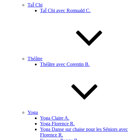
TaÏ Chi
TaÏ Chi avec Romuald C.
Théâtre
Théâtre avec Corentin B.
Yoga
Yoga Claire A.
Yoga Florence R.
Yoga Danse sur chaise pour les Séniors avec
Florence R.