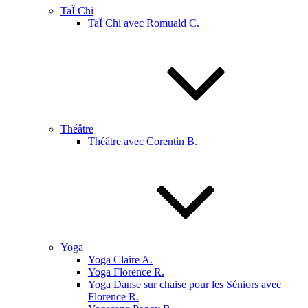
TaÏ Chi
TaÏ Chi avec Romuald C.
Théâtre
Théâtre avec Corentin B.
Yoga
Yoga Claire A.
Yoga Florence R.
Yoga Danse sur chaise pour les Séniors avec
Florence R.