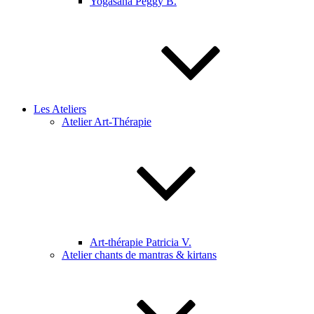
Yogasana Peggy B.
Les Ateliers
Atelier Art-Thérapie
Art-thérapie Patricia V.
Atelier chants de mantras & kirtans