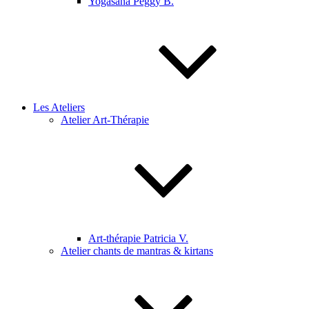
Yogasana Peggy B.
Les Ateliers
Atelier Art-Thérapie
Art-thérapie Patricia V.
Atelier chants de mantras & kirtans