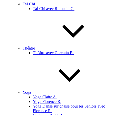
TaÏ Chi
TaÏ Chi avec Romuald C.
Théâtre
Théâtre avec Corentin B.
Yoga
Yoga Claire A.
Yoga Florence R.
Yoga Danse sur chaise pour les Séniors avec
Florence R.