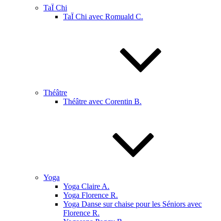
TaÏ Chi
TaÏ Chi avec Romuald C.
Théâtre
Théâtre avec Corentin B.
Yoga
Yoga Claire A.
Yoga Florence R.
Yoga Danse sur chaise pour les Séniors avec
Florence R.