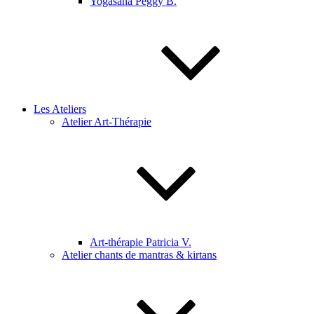
Yogasana Peggy B.
Les Ateliers
Atelier Art-Thérapie
Art-thérapie Patricia V.
Atelier chants de mantras & kirtans