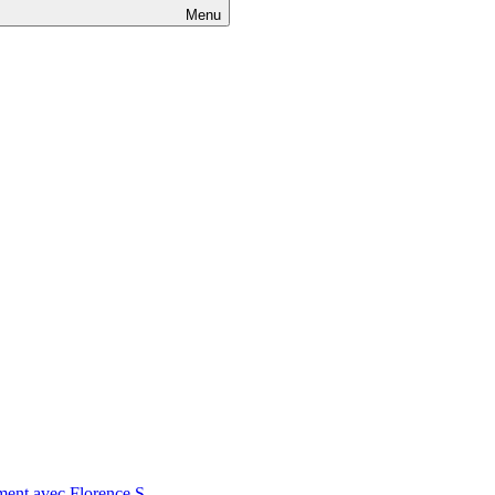
Menu
nt avec Florence S.