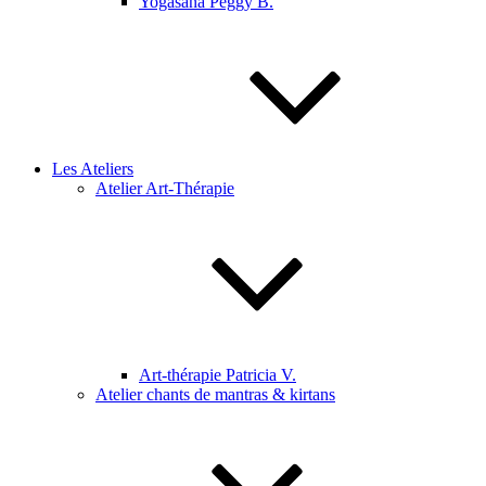
Yogasana Peggy B.
Les Ateliers
Atelier Art-Thérapie
Art-thérapie Patricia V.
Atelier chants de mantras & kirtans