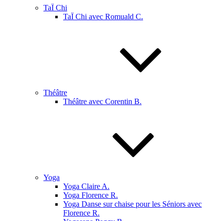
TaÏ Chi
TaÏ Chi avec Romuald C.
Théâtre
Théâtre avec Corentin B.
Yoga
Yoga Claire A.
Yoga Florence R.
Yoga Danse sur chaise pour les Séniors avec
Florence R.