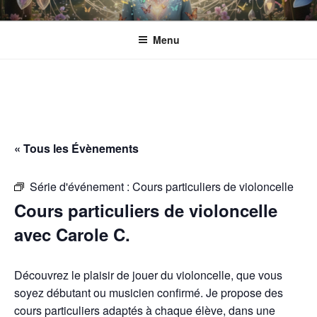
Aller
ESPACE ECLOSION
Gérée par l'Association CANTACORDA. L'association s’implique pour
au
une meilleure inclusion sociale et culturelle des personnes en situation
Menu
contenu
de handicap.
principal
« Tous les Évènements
Série d'événement :
Cours particuliers de violoncelle
Cours particuliers de violoncelle
avec Carole C.
Découvrez le plaisir de jouer du violoncelle, que vous
soyez débutant ou musicien confirmé. Je propose des
cours particuliers adaptés à chaque élève, dans une