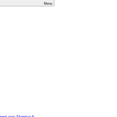
Menu
nt avec Florence S.