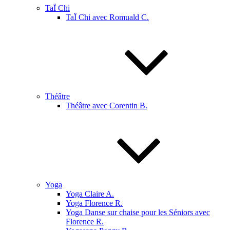
TaÏ Chi
TaÏ Chi avec Romuald C.
Théâtre
Théâtre avec Corentin B.
Yoga
Yoga Claire A.
Yoga Florence R.
Yoga Danse sur chaise pour les Séniors avec
Florence R.