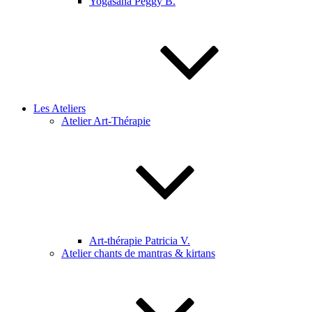
Yogasana Peggy B.
Les Ateliers
Atelier Art-Thérapie
Art-thérapie Patricia V.
Atelier chants de mantras & kirtans