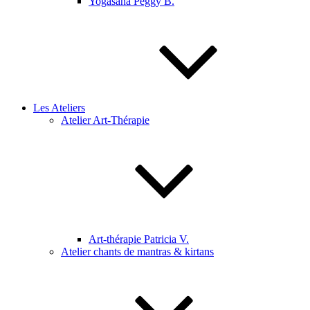
Yogasana Peggy B.
Les Ateliers
Atelier Art-Thérapie
Art-thérapie Patricia V.
Atelier chants de mantras & kirtans