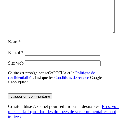
Nom
*
E-mail
*
Site web
Ce site est protégé par reCAPTCHA et la
Politique de
confidentialité
, ainsi que les
Conditions de service
Google
s’appliquent.
Ce site utilise Akismet pour réduire les indésirables.
En savoir
plus sur la façon dont les données de vos commentaires sont
traitées
.