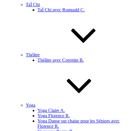
TaÏ Chi
TaÏ Chi avec Romuald C.
Théâtre
Théâtre avec Corentin B.
Yoga
Yoga Claire A.
Yoga Florence R.
Yoga Danse sur chaise pour les Séniors avec
Florence R.