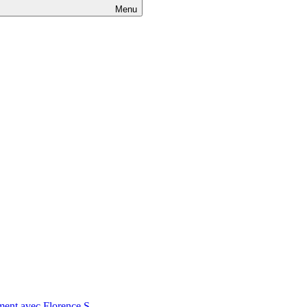
Menu
nt avec Florence S.