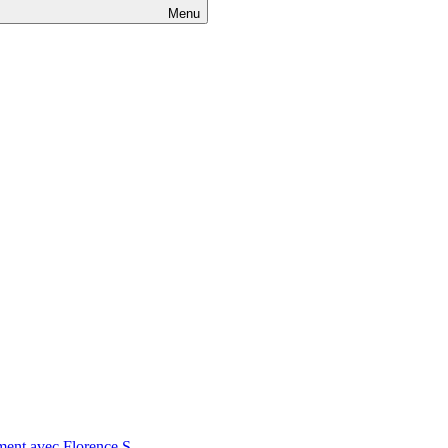
Menu
nt avec Florence S.