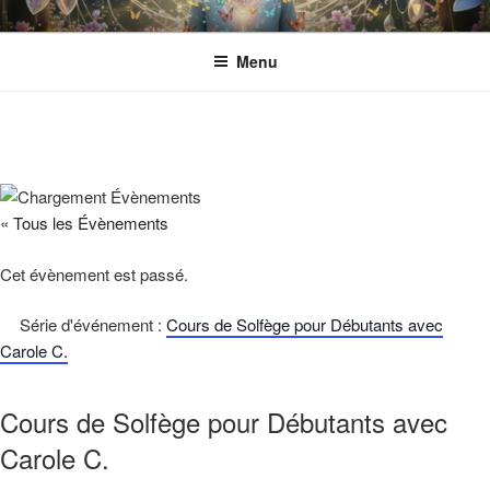
Aller
ESPACE ECLOSION
Gérée par l'Association CANTACORDA. L'association s’implique pour
au
une meilleure inclusion sociale et culturelle des personnes en situation
Menu
contenu
de handicap.
principal
« Tous les Évènements
Cet évènement est passé.
Série d'événement :
Cours de Solfège pour Débutants avec
Carole C.
Cours de Solfège pour Débutants avec
Carole C.