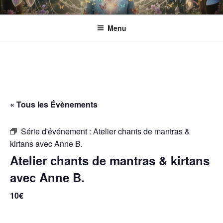
Aller
ESPACE ECLOSION
Gérée par l'Association CANTACORDA. L'association s’implique pour
au
une meilleure inclusion sociale et culturelle des personnes en situation
Menu
contenu
de handicap.
principal
« Tous les Évènements
Série d'événement :
Atelier chants de mantras &
kirtans avec Anne B.
Atelier chants de mantras & kirtans
avec Anne B.
10€