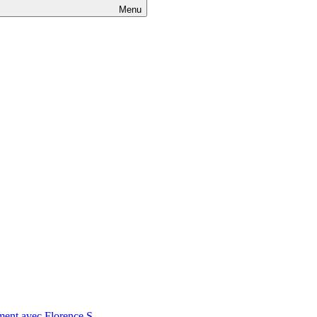
Menu
nt avec Florence S.