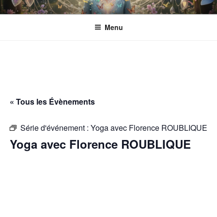
Aller
ESPACE ECLOSION
Gérée par l'Association CANTACORDA. L'association s’implique pour
au
une meilleure inclusion sociale et culturelle des personnes en situation
Menu
contenu
de handicap.
principal
« Tous les Évènements
Série d'événement :
Yoga avec Florence ROUBLIQUE
Yoga avec Florence ROUBLIQUE