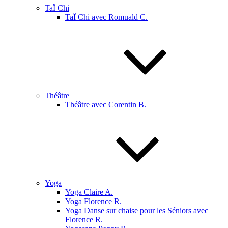
TaÏ Chi
TaÏ Chi avec Romuald C.
Théâtre
Théâtre avec Corentin B.
Yoga
Yoga Claire A.
Yoga Florence R.
Yoga Danse sur chaise pour les Séniors avec
Florence R.