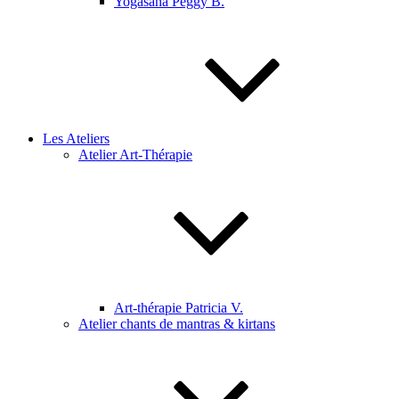
Yogasana Peggy B.
Les Ateliers
Atelier Art-Thérapie
Art-thérapie Patricia V.
Atelier chants de mantras & kirtans