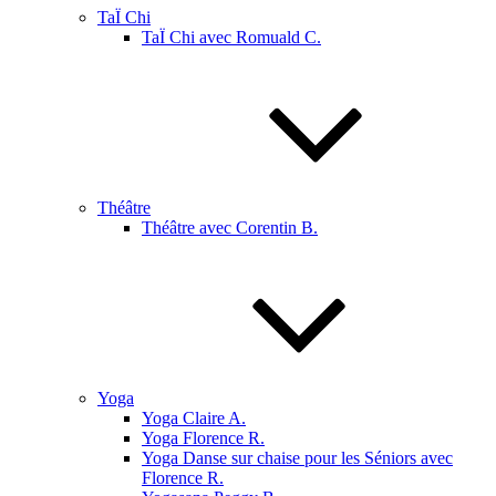
TaÏ Chi
TaÏ Chi avec Romuald C.
Théâtre
Théâtre avec Corentin B.
Yoga
Yoga Claire A.
Yoga Florence R.
Yoga Danse sur chaise pour les Séniors avec
Florence R.