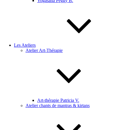
Yogasana Peggy B.
Les Ateliers
Atelier Art-Thérapie
Art-thérapie Patricia V.
Atelier chants de mantras & kirtans