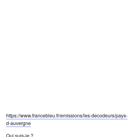
https://www.francebleu.fr/emissions/les-decodeurs/pays-
d-auvergne
Qui suis-je ?