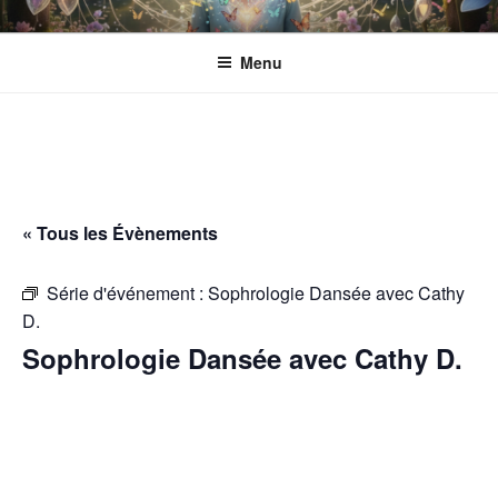
Aller
ESPACE ECLOSION
Gérée par l'Association CANTACORDA. L'association s’implique pour
au
une meilleure inclusion sociale et culturelle des personnes en situation
Menu
contenu
de handicap.
principal
« Tous les Évènements
Série d'événement :
Sophrologie Dansée avec Cathy
D.
Sophrologie Dansée avec Cathy D.