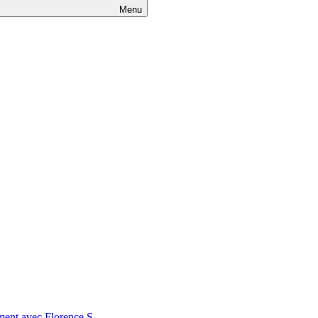
Menu
nt avec Florence S.